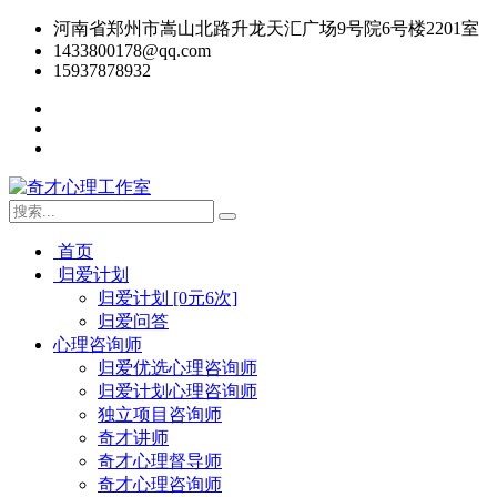
河南省郑州市嵩山北路升龙天汇广场9号院6号楼2201室
1433800178@qq.com
15937878932
首页
归爱计划
归爱计划 [0元6次]
归爱问答
心理咨询师
归爱优选心理咨询师
归爱计划心理咨询师
独立项目咨询师
奇才讲师
奇才心理督导师
奇才心理咨询师