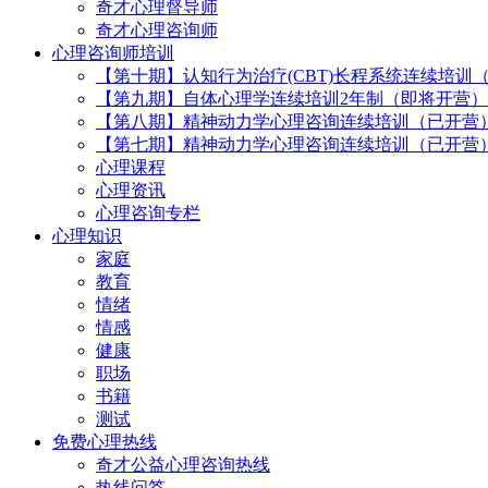
奇才心理督导师
奇才心理咨询师
心理咨询师培训
【第十期】认知行为治疗(CBT)长程系统连续培训
【第九期】自体心理学连续培训2年制（即将开营）
【第八期】精神动力学心理咨询连续培训（已开营
【第七期】精神动力学心理咨询连续培训（已开营
心理课程
心理资讯
心理咨询专栏
心理知识
家庭
教育
情绪
情感
健康
职场
书籍
测试
免费心理热线
奇才公益心理咨询热线
热线问答