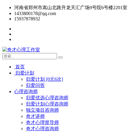
河南省郑州市嵩山北路升龙天汇广场9号院6号楼2201室
1433800178@qq.com
15937878932
首页
归爱计划
归爱计划 [0元6次]
归爱问答
心理咨询师
归爱优选心理咨询师
归爱计划心理咨询师
独立项目咨询师
奇才讲师
奇才心理督导师
奇才心理咨询师