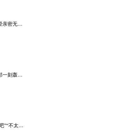
经亲密无…
那一刻轰…
”“不太…