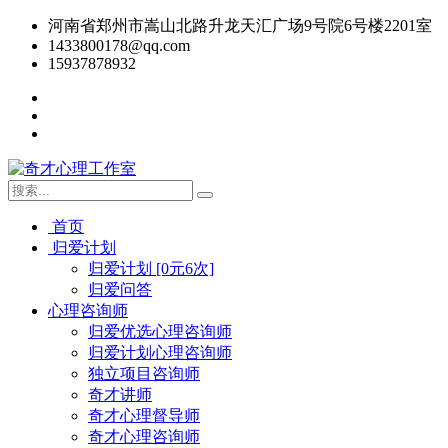
河南省郑州市嵩山北路升龙天汇广场9号院6号楼2201室
1433800178@qq.com
15937878932
首页
归爱计划
归爱计划 [0元6次]
归爱问答
心理咨询师
归爱优选心理咨询师
归爱计划心理咨询师
独立项目咨询师
奇才讲师
奇才心理督导师
奇才心理咨询师