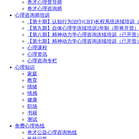
奇才心理督导师
奇才心理咨询师
心理咨询师培训
【第十期】认知行为治疗(CBT)长程系统连续培训
【第九期】自体心理学连续培训2年制（即将开营）
【第八期】精神动力学心理咨询连续培训（已开营
【第七期】精神动力学心理咨询连续培训（已开营
心理课程
心理资讯
心理咨询专栏
心理知识
家庭
教育
情绪
情感
健康
职场
书籍
测试
免费心理热线
奇才公益心理咨询热线
热线问答