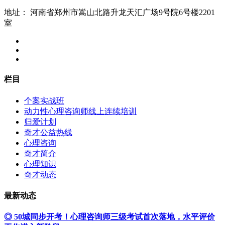
地址：
河南省郑州市嵩山北路升龙天汇广场9号院6号楼2201
室
栏目
个案实战班
动力性心理咨询师线上连续培训
归爱计划
奇才公益热线
心理咨询
奇才简介
心理知识
奇才动态
最新动态
◎ 50城同步开考！心理咨询师三级考试首次落地，水平评价