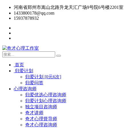
河南省郑州市嵩山北路升龙天汇广场9号院6号楼2201室
1433800178@qq.com
15937878932
首页
归爱计划
归爱计划 [0元6次]
归爱问答
心理咨询师
归爱优选心理咨询师
归爱计划心理咨询师
独立项目咨询师
奇才讲师
奇才心理督导师
奇才心理咨询师