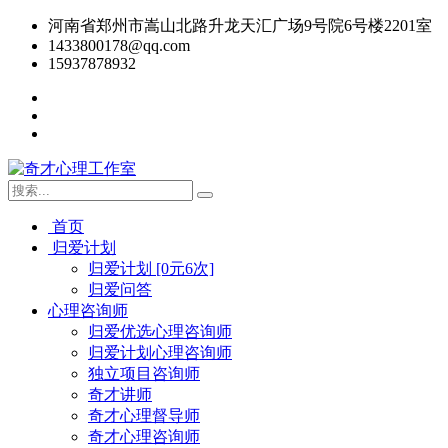
河南省郑州市嵩山北路升龙天汇广场9号院6号楼2201室
1433800178@qq.com
15937878932
首页
归爱计划
归爱计划 [0元6次]
归爱问答
心理咨询师
归爱优选心理咨询师
归爱计划心理咨询师
独立项目咨询师
奇才讲师
奇才心理督导师
奇才心理咨询师