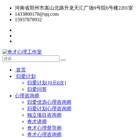
河南省郑州市嵩山北路升龙天汇广场9号院6号楼2201室
1433800178@qq.com
15937878932
首页
归爱计划
归爱计划 [0元6次]
归爱问答
心理咨询师
归爱优选心理咨询师
归爱计划心理咨询师
独立项目咨询师
奇才讲师
奇才心理督导师
奇才心理咨询师