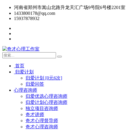
河南省郑州市嵩山北路升龙天汇广场9号院6号楼2201室
1433800178@qq.com
15937878932
首页
归爱计划
归爱计划 [0元6次]
归爱问答
心理咨询师
归爱优选心理咨询师
归爱计划心理咨询师
独立项目咨询师
奇才讲师
奇才心理督导师
奇才心理咨询师