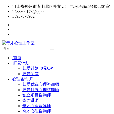
河南省郑州市嵩山北路升龙天汇广场9号院6号楼2201室
1433800178@qq.com
15937878932
首页
归爱计划
归爱计划 [0元6次]
归爱问答
心理咨询师
归爱优选心理咨询师
归爱计划心理咨询师
独立项目咨询师
奇才讲师
奇才心理督导师
奇才心理咨询师