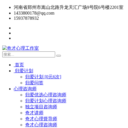
河南省郑州市嵩山北路升龙天汇广场9号院6号楼2201室
1433800178@qq.com
15937878932
首页
归爱计划
归爱计划 [0元6次]
归爱问答
心理咨询师
归爱优选心理咨询师
归爱计划心理咨询师
独立项目咨询师
奇才讲师
奇才心理督导师
奇才心理咨询师