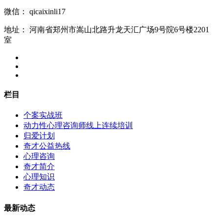
微信：
qicaixinli17
地址：
河南省郑州市嵩山北路升龙天汇广场9号院6号楼2201
室
栏目
个案实战班
动力性心理咨询师线上连续培训
归爱计划
奇才公益热线
心理咨询
奇才简介
心理知识
奇才动态
最新动态