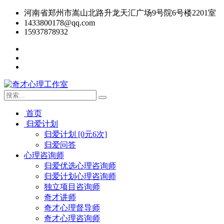
河南省郑州市嵩山北路升龙天汇广场9号院6号楼2201室
1433800178@qq.com
15937878932
首页
归爱计划
归爱计划 [0元6次]
归爱问答
心理咨询师
归爱优选心理咨询师
归爱计划心理咨询师
独立项目咨询师
奇才讲师
奇才心理督导师
奇才心理咨询师