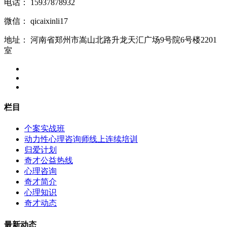
电话：
15937878932
微信：
qicaixinli17
地址：
河南省郑州市嵩山北路升龙天汇广场9号院6号楼2201
室
栏目
个案实战班
动力性心理咨询师线上连续培训
归爱计划
奇才公益热线
心理咨询
奇才简介
心理知识
奇才动态
最新动态