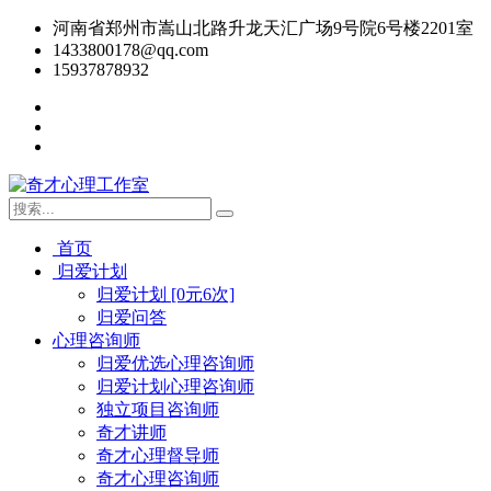
河南省郑州市嵩山北路升龙天汇广场9号院6号楼2201室
1433800178@qq.com
15937878932
首页
归爱计划
归爱计划 [0元6次]
归爱问答
心理咨询师
归爱优选心理咨询师
归爱计划心理咨询师
独立项目咨询师
奇才讲师
奇才心理督导师
奇才心理咨询师