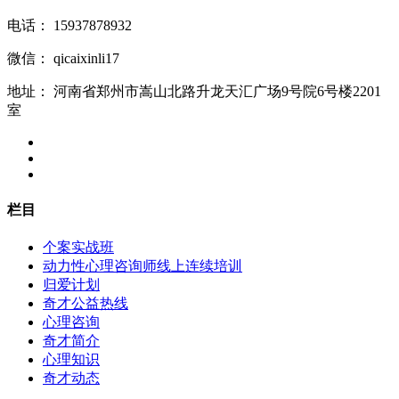
电话：
15937878932
微信：
qicaixinli17
地址：
河南省郑州市嵩山北路升龙天汇广场9号院6号楼2201
室
栏目
个案实战班
动力性心理咨询师线上连续培训
归爱计划
奇才公益热线
心理咨询
奇才简介
心理知识
奇才动态