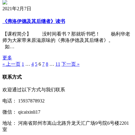
2021年2月7日
《弗洛伊德及其后继者》读书
【课程简介】 没时间看书？那就听书吧！ 杨利华老
师为大家带来原滋原味的《弗洛伊德及其后继者》。
如…
更多
« 上一页
1
…
4
5
6
7
8
…
11
下一页 »
联系方式
欢迎通过以下方式与我们联系
电话：
15937878932
微信：
qicaixinli17
地址：
河南省郑州市嵩山北路升龙天汇广场9号院6号楼2201
室