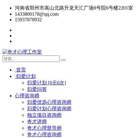
河南省郑州市嵩山北路升龙天汇广场9号院6号楼2201室
1433800178@qq.com
15937878932
首页
归爱计划
归爱计划 [0元6次]
归爱问答
心理咨询师
归爱优选心理咨询师
归爱计划心理咨询师
独立项目咨询师
奇才讲师
奇才心理督导师
奇才心理咨询师