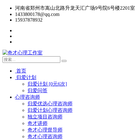
河南省郑州市嵩山北路升龙天汇广场9号院6号楼2201室
1433800178@qq.com
15937878932
首页
归爱计划
归爱计划 [0元6次]
归爱问答
心理咨询师
归爱优选心理咨询师
归爱计划心理咨询师
独立项目咨询师
奇才讲师
奇才心理督导师
奇才心理咨询师