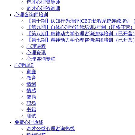
奇才心理督导师
奇才心理咨询师
心理咨询师培训
【第十期】认知行为治疗(CBT)长程系统连续培训
【第九期】自体心理学连续培训2年制（即将开营）
【第八期】精神动力学心理咨询连续培训（已开营
【第七期】精神动力学心理咨询连续培训（已开营
心理课程
心理资讯
心理咨询专栏
心理知识
家庭
教育
情绪
情感
健康
职场
书籍
测试
免费心理热线
奇才公益心理咨询热线
热线问答