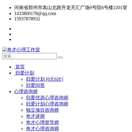
河南省郑州市嵩山北路升龙天汇广场9号院6号楼2201室
1433800178@qq.com
15937878932
首页
归爱计划
归爱计划 [0元6次]
归爱问答
心理咨询师
归爱优选心理咨询师
归爱计划心理咨询师
独立项目咨询师
奇才讲师
奇才心理督导师
奇才心理咨询师