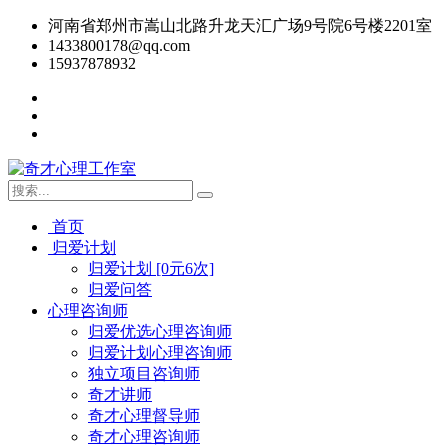
河南省郑州市嵩山北路升龙天汇广场9号院6号楼2201室
1433800178@qq.com
15937878932
首页
归爱计划
归爱计划 [0元6次]
归爱问答
心理咨询师
归爱优选心理咨询师
归爱计划心理咨询师
独立项目咨询师
奇才讲师
奇才心理督导师
奇才心理咨询师