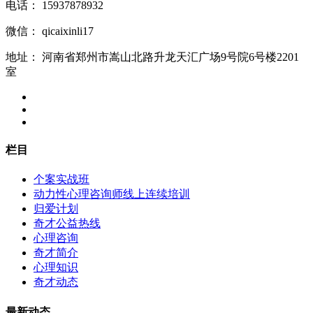
电话：
15937878932
微信：
qicaixinli17
地址：
河南省郑州市嵩山北路升龙天汇广场9号院6号楼2201
室
栏目
个案实战班
动力性心理咨询师线上连续培训
归爱计划
奇才公益热线
心理咨询
奇才简介
心理知识
奇才动态
最新动态