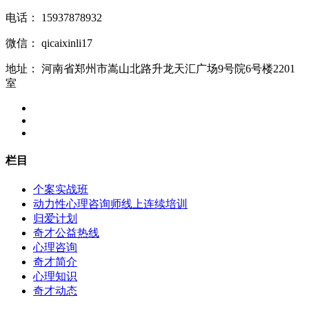
电话：
15937878932
微信：
qicaixinli17
地址：
河南省郑州市嵩山北路升龙天汇广场9号院6号楼2201
室
栏目
个案实战班
动力性心理咨询师线上连续培训
归爱计划
奇才公益热线
心理咨询
奇才简介
心理知识
奇才动态