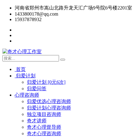
河南省郑州市嵩山北路升龙天汇广场9号院6号楼2201室
1433800178@qq.com
15937878932
首页
归爱计划
归爱计划 [0元6次]
归爱问答
心理咨询师
归爱优选心理咨询师
归爱计划心理咨询师
独立项目咨询师
奇才讲师
奇才心理督导师
奇才心理咨询师