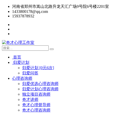
河南省郑州市嵩山北路升龙天汇广场9号院6号楼2201室
1433800178@qq.com
15937878932
首页
归爱计划
归爱计划 [0元6次]
归爱问答
心理咨询师
归爱优选心理咨询师
归爱计划心理咨询师
独立项目咨询师
奇才讲师
奇才心理督导师
奇才心理咨询师