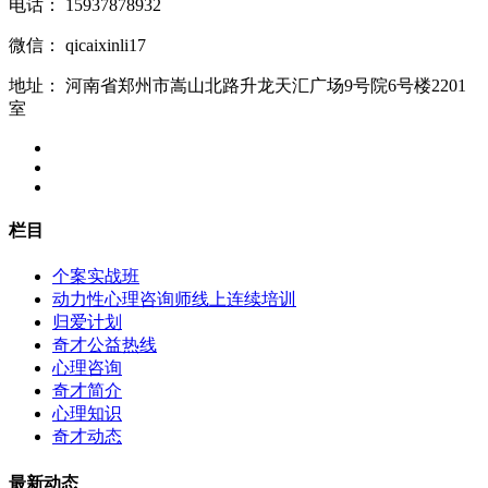
电话：
15937878932
微信：
qicaixinli17
地址：
河南省郑州市嵩山北路升龙天汇广场9号院6号楼2201
室
栏目
个案实战班
动力性心理咨询师线上连续培训
归爱计划
奇才公益热线
心理咨询
奇才简介
心理知识
奇才动态
最新动态