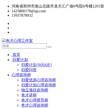
河南省郑州市嵩山北路升龙天汇广场9号院6号楼2201室
1433800178@qq.com
15937878932
首页
归爱计划
归爱计划 [0元6次]
归爱问答
心理咨询师
归爱优选心理咨询师
归爱计划心理咨询师
独立项目咨询师
奇才讲师
奇才心理督导师
奇才心理咨询师