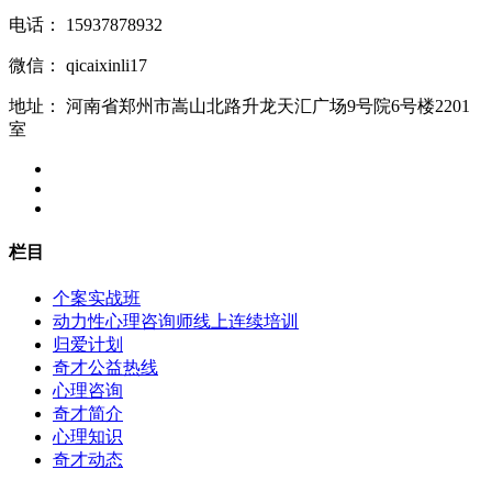
电话：
15937878932
微信：
qicaixinli17
地址：
河南省郑州市嵩山北路升龙天汇广场9号院6号楼2201
室
栏目
个案实战班
动力性心理咨询师线上连续培训
归爱计划
奇才公益热线
心理咨询
奇才简介
心理知识
奇才动态