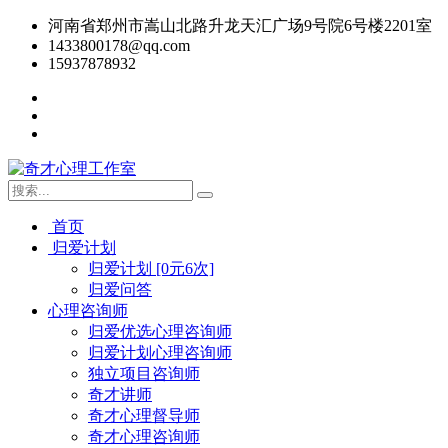
河南省郑州市嵩山北路升龙天汇广场9号院6号楼2201室
1433800178@qq.com
15937878932
首页
归爱计划
归爱计划 [0元6次]
归爱问答
心理咨询师
归爱优选心理咨询师
归爱计划心理咨询师
独立项目咨询师
奇才讲师
奇才心理督导师
奇才心理咨询师