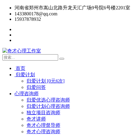
河南省郑州市嵩山北路升龙天汇广场9号院6号楼2201室
1433800178@qq.com
15937878932
首页
归爱计划
归爱计划 [0元6次]
归爱问答
心理咨询师
归爱优选心理咨询师
归爱计划心理咨询师
独立项目咨询师
奇才讲师
奇才心理督导师
奇才心理咨询师