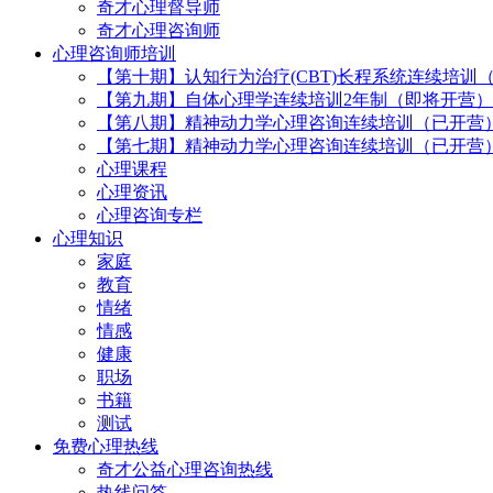
奇才心理督导师
奇才心理咨询师
心理咨询师培训
【第十期】认知行为治疗(CBT)长程系统连续培训
【第九期】自体心理学连续培训2年制（即将开营）
【第八期】精神动力学心理咨询连续培训（已开营
【第七期】精神动力学心理咨询连续培训（已开营
心理课程
心理资讯
心理咨询专栏
心理知识
家庭
教育
情绪
情感
健康
职场
书籍
测试
免费心理热线
奇才公益心理咨询热线
热线问答