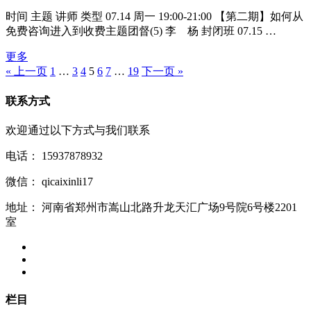
时间 主题 讲师 类型 07.14 周一 19:00-21:00 【第二期】如何从
免费咨询进入到收费主题团督(5) 李 杨 封闭班 07.15 …
更多
« 上一页
1
…
3
4
5
6
7
…
19
下一页 »
联系方式
欢迎通过以下方式与我们联系
电话：
15937878932
微信：
qicaixinli17
地址：
河南省郑州市嵩山北路升龙天汇广场9号院6号楼2201
室
栏目