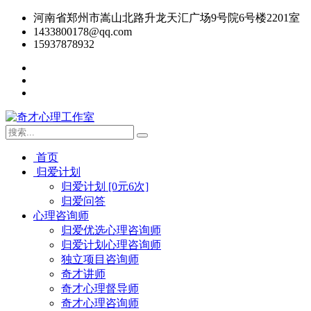
河南省郑州市嵩山北路升龙天汇广场9号院6号楼2201室
1433800178@qq.com
15937878932
首页
归爱计划
归爱计划 [0元6次]
归爱问答
心理咨询师
归爱优选心理咨询师
归爱计划心理咨询师
独立项目咨询师
奇才讲师
奇才心理督导师
奇才心理咨询师