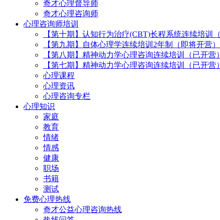
奇才心理督导师
奇才心理咨询师
心理咨询师培训
【第十期】认知行为治疗(CBT)长程系统连续培训
【第九期】自体心理学连续培训2年制（即将开营）
【第八期】精神动力学心理咨询连续培训（已开营
【第七期】精神动力学心理咨询连续培训（已开营
心理课程
心理资讯
心理咨询专栏
心理知识
家庭
教育
情绪
情感
健康
职场
书籍
测试
免费心理热线
奇才公益心理咨询热线
热线问答