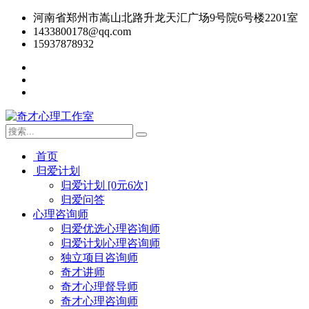
河南省郑州市嵩山北路升龙天汇广场9号院6号楼2201室
1433800178@qq.com
15937878932
首页
归爱计划
归爱计划 [0元6次]
归爱问答
心理咨询师
归爱优选心理咨询师
归爱计划心理咨询师
独立项目咨询师
奇才讲师
奇才心理督导师
奇才心理咨询师