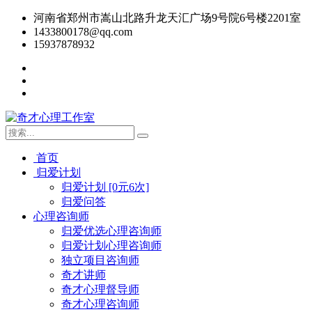
河南省郑州市嵩山北路升龙天汇广场9号院6号楼2201室
1433800178@qq.com
15937878932
首页
归爱计划
归爱计划 [0元6次]
归爱问答
心理咨询师
归爱优选心理咨询师
归爱计划心理咨询师
独立项目咨询师
奇才讲师
奇才心理督导师
奇才心理咨询师