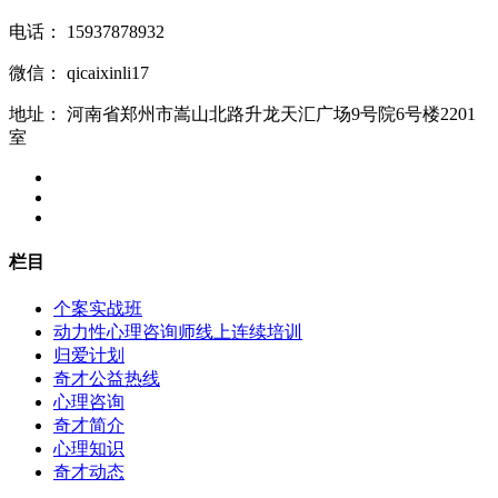
电话：
15937878932
微信：
qicaixinli17
地址：
河南省郑州市嵩山北路升龙天汇广场9号院6号楼2201
室
栏目
个案实战班
动力性心理咨询师线上连续培训
归爱计划
奇才公益热线
心理咨询
奇才简介
心理知识
奇才动态