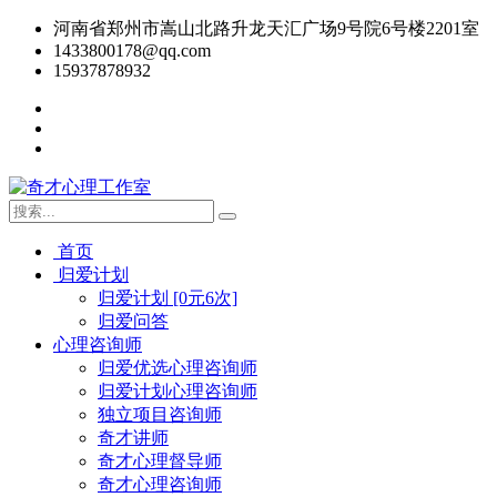
河南省郑州市嵩山北路升龙天汇广场9号院6号楼2201室
1433800178@qq.com
15937878932
首页
归爱计划
归爱计划 [0元6次]
归爱问答
心理咨询师
归爱优选心理咨询师
归爱计划心理咨询师
独立项目咨询师
奇才讲师
奇才心理督导师
奇才心理咨询师