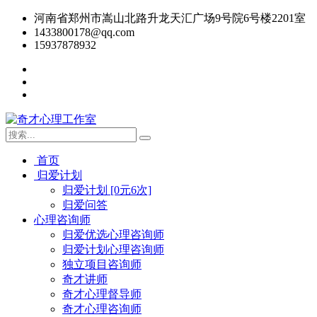
河南省郑州市嵩山北路升龙天汇广场9号院6号楼2201室
1433800178@qq.com
15937878932
首页
归爱计划
归爱计划 [0元6次]
归爱问答
心理咨询师
归爱优选心理咨询师
归爱计划心理咨询师
独立项目咨询师
奇才讲师
奇才心理督导师
奇才心理咨询师