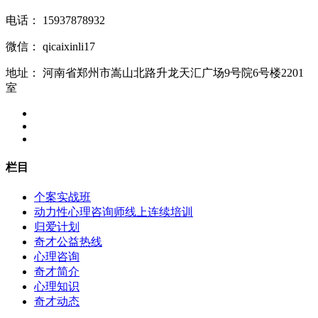
电话：
15937878932
微信：
qicaixinli17
地址：
河南省郑州市嵩山北路升龙天汇广场9号院6号楼2201
室
栏目
个案实战班
动力性心理咨询师线上连续培训
归爱计划
奇才公益热线
心理咨询
奇才简介
心理知识
奇才动态