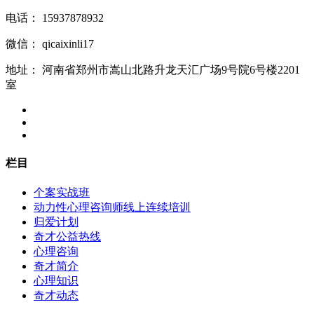
电话：
15937878932
微信：
qicaixinli17
地址：
河南省郑州市嵩山北路升龙天汇广场9号院6号楼2201
室
栏目
个案实战班
动力性心理咨询师线上连续培训
归爱计划
奇才公益热线
心理咨询
奇才简介
心理知识
奇才动态