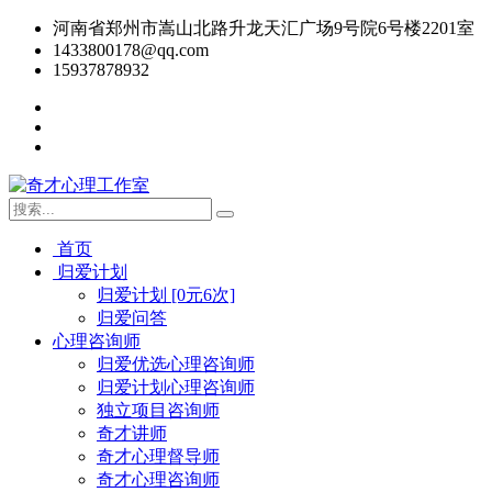
河南省郑州市嵩山北路升龙天汇广场9号院6号楼2201室
1433800178@qq.com
15937878932
首页
归爱计划
归爱计划 [0元6次]
归爱问答
心理咨询师
归爱优选心理咨询师
归爱计划心理咨询师
独立项目咨询师
奇才讲师
奇才心理督导师
奇才心理咨询师