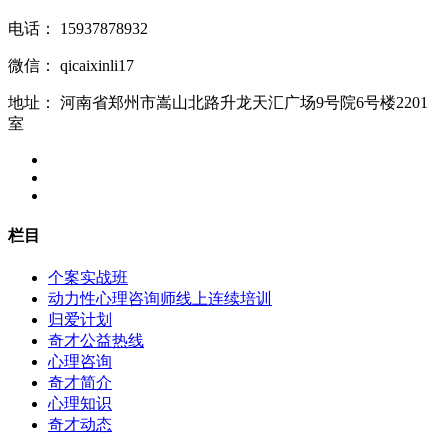
电话：
15937878932
微信：
qicaixinli17
地址：
河南省郑州市嵩山北路升龙天汇广场9号院6号楼2201
室
栏目
个案实战班
动力性心理咨询师线上连续培训
归爱计划
奇才公益热线
心理咨询
奇才简介
心理知识
奇才动态