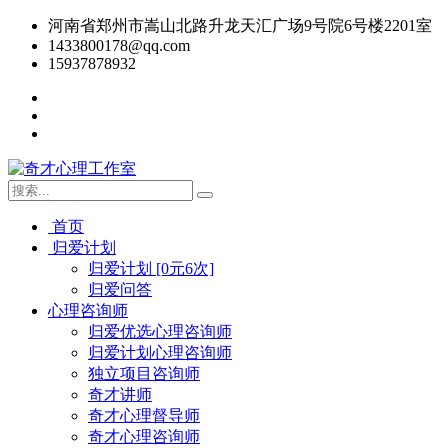
河南省郑州市嵩山北路升龙天汇广场9号院6号楼2201室
1433800178@qq.com
15937878932
首页
归爱计划
归爱计划 [0元6次]
归爱问答
心理咨询师
归爱优选心理咨询师
归爱计划心理咨询师
独立项目咨询师
奇才讲师
奇才心理督导师
奇才心理咨询师