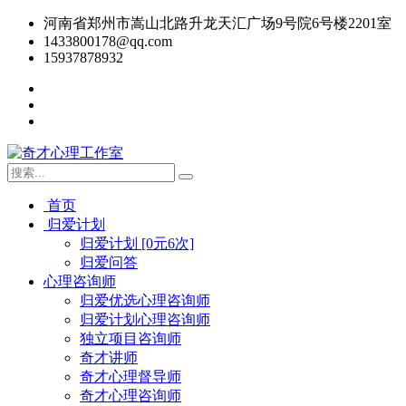
河南省郑州市嵩山北路升龙天汇广场9号院6号楼2201室
1433800178@qq.com
15937878932
首页
归爱计划
归爱计划 [0元6次]
归爱问答
心理咨询师
归爱优选心理咨询师
归爱计划心理咨询师
独立项目咨询师
奇才讲师
奇才心理督导师
奇才心理咨询师