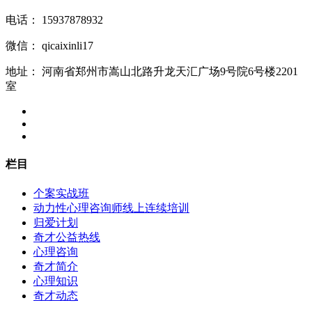
电话：
15937878932
微信：
qicaixinli17
地址：
河南省郑州市嵩山北路升龙天汇广场9号院6号楼2201
室
栏目
个案实战班
动力性心理咨询师线上连续培训
归爱计划
奇才公益热线
心理咨询
奇才简介
心理知识
奇才动态