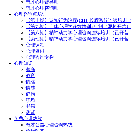
奇才心理督导师
奇才心理咨询师
心理咨询师培训
【第十期】认知行为治疗(CBT)长程系统连续培训
【第九期】自体心理学连续培训2年制（即将开营）
【第八期】精神动力学心理咨询连续培训（已开营
【第七期】精神动力学心理咨询连续培训（已开营
心理课程
心理资讯
心理咨询专栏
心理知识
家庭
教育
情绪
情感
健康
职场
书籍
测试
免费心理热线
奇才公益心理咨询热线
热线问答