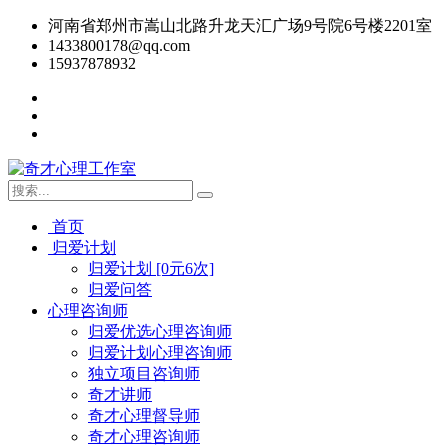
河南省郑州市嵩山北路升龙天汇广场9号院6号楼2201室
1433800178@qq.com
15937878932
首页
归爱计划
归爱计划 [0元6次]
归爱问答
心理咨询师
归爱优选心理咨询师
归爱计划心理咨询师
独立项目咨询师
奇才讲师
奇才心理督导师
奇才心理咨询师