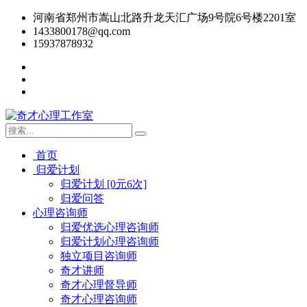
河南省郑州市嵩山北路升龙天汇广场9号院6号楼2201室
1433800178@qq.com
15937878932
首页
归爱计划
归爱计划 [0元6次]
归爱问答
心理咨询师
归爱优选心理咨询师
归爱计划心理咨询师
独立项目咨询师
奇才讲师
奇才心理督导师
奇才心理咨询师