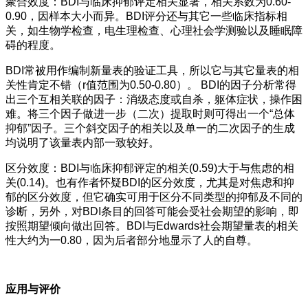
聚合效度：BDI与临床抑郁评定相关显著，相关系数为0.60-
0.90，因样本大小而异。BDI评分还与其它一些临床指标相
关，如生物学检查，电生理检查、心理社会学测验以及睡眠障
碍的程度。
BDI常被用作编制新量表的验证工具，所以它与其它量表的相
关性肯定不错（r值范围为0.50-0.80）。 BDI的因子分析常得
出三个互相关联的因子：消级态度或自杀，躯体症状，操作困
难。将三个因子做进一步（二次）提取时则可得出一个“总体
抑郁”因子。三个斜交因子的相关以及单一的二次因子的生成
均说明了该量表内部一致较好。
区分效度：BDI与临床抑郁评定的相关(0.59)大于与焦虑的相
关(0.14)。也有作者怀疑BDI的区分效度，尤其是对焦虑和抑
郁的区分效度，但它确实可用于区分不同类型的抑郁及不同的
诊断，另外，对BDI条目的回答可能会受社会期望的影响，即
按照期望倾向做出回答。BDI与Edwards社会期望量表的相关
性大约为一0.80，因为后者部分地显示了人的自尊。
应用与评价