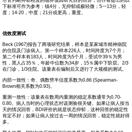
尽管判断抑郁程度的临界值因研究目的而异，但作者提出的以
下标准可作为参考：镇4分，无抑郁或极轻微；5一13分，轻
度；14-20，中度；21分或更高，重度。
信效度测试
Beck (1967)报告了两项研究结果，样本是某家城市精神病院
的住院及门诊病人。第一个样本226人，时间跨度为7个月；
第二个样本有183人，时间跨度为5个月，受试中39％为男
性，黑人占35％，年龄中位数为34岁，15％属中下阶层。2/3
在门诊，1/3住院。该量表在编制后又进行了大规模的测试。
内部一致性：奇、偶数劈半信度系数为0.86 (Spearman-
Brown相关系数为0.93)。
重测一致性：该量表在数周内重测的稳定系数通常为0.70-
0.80。病人当时的心理状态对该测验很关键。如果让病人按当
天的情况回答，BDI评价的就是状态抑郁，这种回答的稳定性
肯定不好；如果让病人按过去一周的情况回答，稳定性就好得
多。