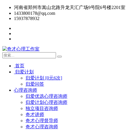
河南省郑州市嵩山北路升龙天汇广场9号院6号楼2201室
1433800178@qq.com
15937878932
首页
归爱计划
归爱计划 [0元6次]
归爱问答
心理咨询师
归爱优选心理咨询师
归爱计划心理咨询师
独立项目咨询师
奇才讲师
奇才心理督导师
奇才心理咨询师