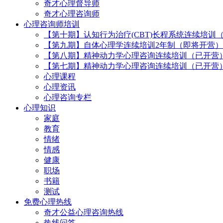
奇才心理督导师
奇才心理咨询师
心理咨询师培训
【第十期】认知行为治疗(CBT)长程系统连续培训
【第九期】自体心理学连续培训2年制（即将开营）
【第八期】精神动力学心理咨询连续培训（已开营
【第七期】精神动力学心理咨询连续培训（已开营
心理课程
心理资讯
心理咨询专栏
心理知识
家庭
教育
情绪
情感
健康
职场
书籍
测试
免费心理热线
奇才公益心理咨询热线
热线问答