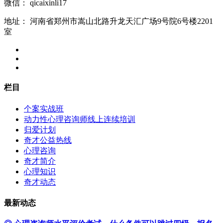
微信：
qicaixinli17
地址：
河南省郑州市嵩山北路升龙天汇广场9号院6号楼2201
室
栏目
个案实战班
动力性心理咨询师线上连续培训
归爱计划
奇才公益热线
心理咨询
奇才简介
心理知识
奇才动态
最新动态