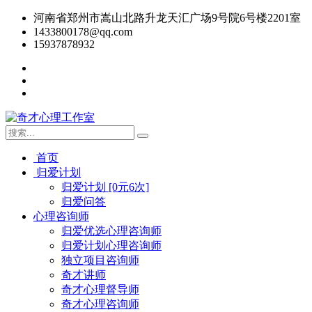
河南省郑州市嵩山北路升龙天汇广场9号院6号楼2201室
1433800178@qq.com
15937878932
首页
归爱计划
归爱计划 [0元6次]
归爱问答
心理咨询师
归爱优选心理咨询师
归爱计划心理咨询师
独立项目咨询师
奇才讲师
奇才心理督导师
奇才心理咨询师