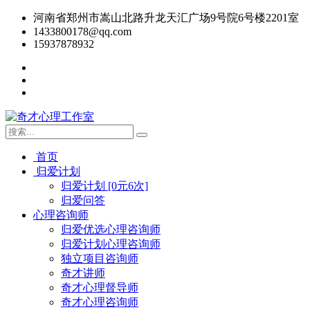
河南省郑州市嵩山北路升龙天汇广场9号院6号楼2201室
1433800178@qq.com
15937878932
首页
归爱计划
归爱计划 [0元6次]
归爱问答
心理咨询师
归爱优选心理咨询师
归爱计划心理咨询师
独立项目咨询师
奇才讲师
奇才心理督导师
奇才心理咨询师