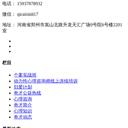
电话：
15937878932
微信：
qicaixinli17
地址：
河南省郑州市嵩山北路升龙天汇广场9号院6号楼2201
室
栏目
个案实战班
动力性心理咨询师线上连续培训
归爱计划
奇才公益热线
心理咨询
奇才简介
心理知识
奇才动态