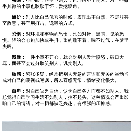
狭隘：
小心眼，容不下别人，也理解不了别人。对一些微
乎其微的小事也耿耿于怀，爱挖墙角。
嫉妒：
别人比自己优秀的时候，表现出不自然、不舒服甚
至敌意，甚至用打击、诋毁的方式。
恐惧：
对环境和事物的恐惧，比如对针、黑暗、鬼的恐
惧。轻的会心跳加快或手抖，重的睡不着，喘不过气，在梦里
尖叫。
残暴：
一件小事不开心，就会对别人发泄愤怒，破口大
骂，而甚至会过分取笑别人，讥笑别人。
敏感：
紧张多疑，经常把别人无意的言语和无关的举动当
成对自己的蔑视或嘲讽，所以喜怒无常，情绪变化很大。
自卑：
对自己缺乏自信，认为自己各方面都不如别人。我
总觉得自己学习生活不如别人，抬不起头。这种情况会严重影
响自己的情绪，对一切都缺乏兴趣，有很强的压抑感。