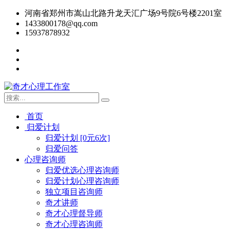
河南省郑州市嵩山北路升龙天汇广场9号院6号楼2201室
1433800178@qq.com
15937878932
首页
归爱计划
归爱计划 [0元6次]
归爱问答
心理咨询师
归爱优选心理咨询师
归爱计划心理咨询师
独立项目咨询师
奇才讲师
奇才心理督导师
奇才心理咨询师