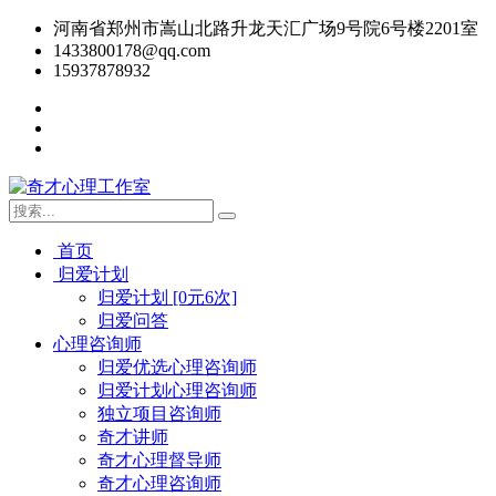
河南省郑州市嵩山北路升龙天汇广场9号院6号楼2201室
1433800178@qq.com
15937878932
首页
归爱计划
归爱计划 [0元6次]
归爱问答
心理咨询师
归爱优选心理咨询师
归爱计划心理咨询师
独立项目咨询师
奇才讲师
奇才心理督导师
奇才心理咨询师