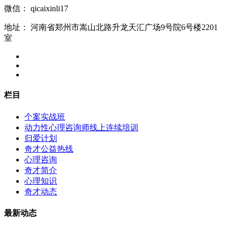
微信：
qicaixinli17
地址：
河南省郑州市嵩山北路升龙天汇广场9号院6号楼2201
室
栏目
个案实战班
动力性心理咨询师线上连续培训
归爱计划
奇才公益热线
心理咨询
奇才简介
心理知识
奇才动态
最新动态