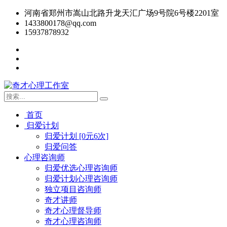
河南省郑州市嵩山北路升龙天汇广场9号院6号楼2201室
1433800178@qq.com
15937878932
首页
归爱计划
归爱计划 [0元6次]
归爱问答
心理咨询师
归爱优选心理咨询师
归爱计划心理咨询师
独立项目咨询师
奇才讲师
奇才心理督导师
奇才心理咨询师