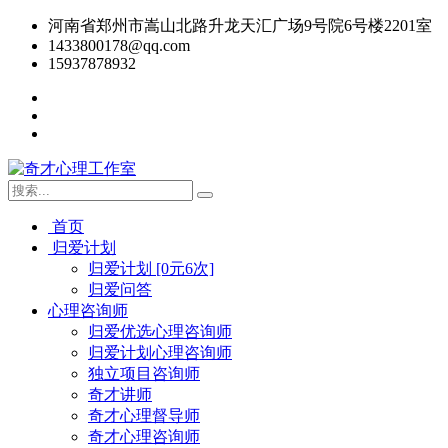
河南省郑州市嵩山北路升龙天汇广场9号院6号楼2201室
1433800178@qq.com
15937878932
首页
归爱计划
归爱计划 [0元6次]
归爱问答
心理咨询师
归爱优选心理咨询师
归爱计划心理咨询师
独立项目咨询师
奇才讲师
奇才心理督导师
奇才心理咨询师