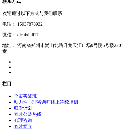
联系方式
欢迎通过以下方式与我们联系
电话：
15937878932
微信：
qicaixinli17
地址：
河南省郑州市嵩山北路升龙天汇广场9号院6号楼2201
室
栏目
个案实战班
动力性心理咨询师线上连续培训
归爱计划
奇才公益热线
心理咨询
奇才简介