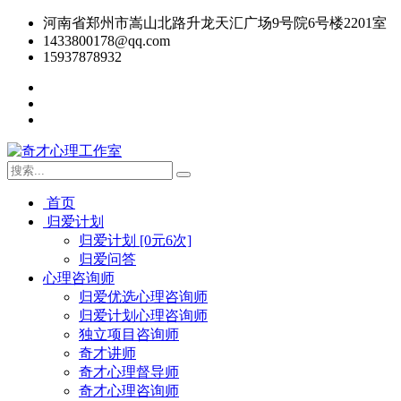
河南省郑州市嵩山北路升龙天汇广场9号院6号楼2201室
1433800178@qq.com
15937878932
首页
归爱计划
归爱计划 [0元6次]
归爱问答
心理咨询师
归爱优选心理咨询师
归爱计划心理咨询师
独立项目咨询师
奇才讲师
奇才心理督导师
奇才心理咨询师