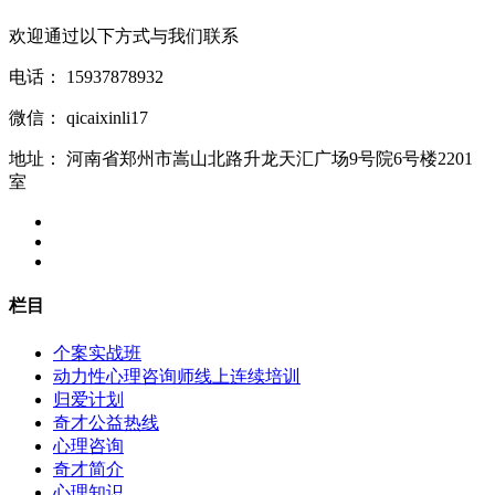
欢迎通过以下方式与我们联系
电话：
15937878932
微信：
qicaixinli17
地址：
河南省郑州市嵩山北路升龙天汇广场9号院6号楼2201
室
栏目
个案实战班
动力性心理咨询师线上连续培训
归爱计划
奇才公益热线
心理咨询
奇才简介
心理知识