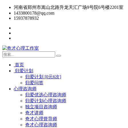
河南省郑州市嵩山北路升龙天汇广场9号院6号楼2201室
1433800178@qq.com
15937878932
首页
归爱计划
归爱计划 [0元6次]
归爱问答
心理咨询师
归爱优选心理咨询师
归爱计划心理咨询师
独立项目咨询师
奇才讲师
奇才心理督导师
奇才心理咨询师