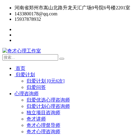
河南省郑州市嵩山北路升龙天汇广场9号院6号楼2201室
1433800178@qq.com
15937878932
首页
归爱计划
归爱计划 [0元6次]
归爱问答
心理咨询师
归爱优选心理咨询师
归爱计划心理咨询师
独立项目咨询师
奇才讲师
奇才心理督导师
奇才心理咨询师