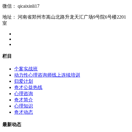
微信：
qicaixinli17
地址：
河南省郑州市嵩山北路升龙天汇广场9号院6号楼2201
室
栏目
个案实战班
动力性心理咨询师线上连续培训
归爱计划
奇才公益热线
心理咨询
奇才简介
心理知识
奇才动态
最新动态