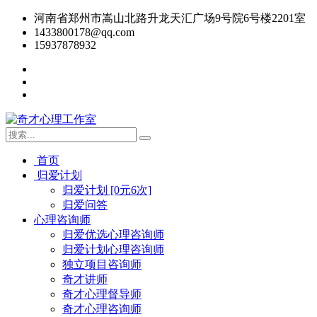
河南省郑州市嵩山北路升龙天汇广场9号院6号楼2201室
1433800178@qq.com
15937878932
首页
归爱计划
归爱计划 [0元6次]
归爱问答
心理咨询师
归爱优选心理咨询师
归爱计划心理咨询师
独立项目咨询师
奇才讲师
奇才心理督导师
奇才心理咨询师