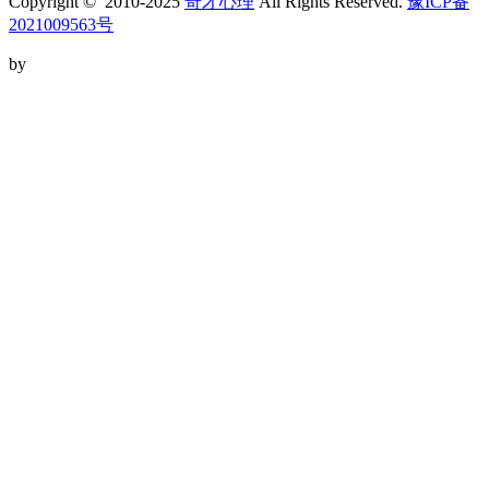
Copyright © 2010-2025
奇才心理
All Rights Reserved.
豫ICP备
2021009563号
by