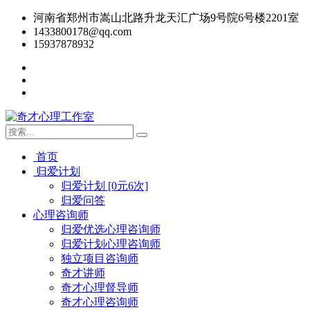
河南省郑州市嵩山北路升龙天汇广场9号院6号楼2201室
1433800178@qq.com
15937878932
首页
归爱计划
归爱计划 [0元6次]
归爱问答
心理咨询师
归爱优选心理咨询师
归爱计划心理咨询师
独立项目咨询师
奇才讲师
奇才心理督导师
奇才心理咨询师