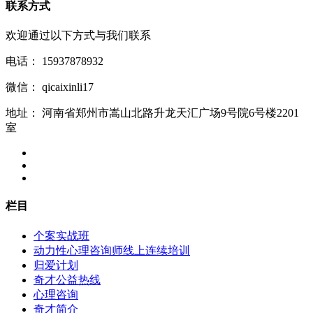
联系方式
欢迎通过以下方式与我们联系
电话：
15937878932
微信：
qicaixinli17
地址：
河南省郑州市嵩山北路升龙天汇广场9号院6号楼2201
室
栏目
个案实战班
动力性心理咨询师线上连续培训
归爱计划
奇才公益热线
心理咨询
奇才简介