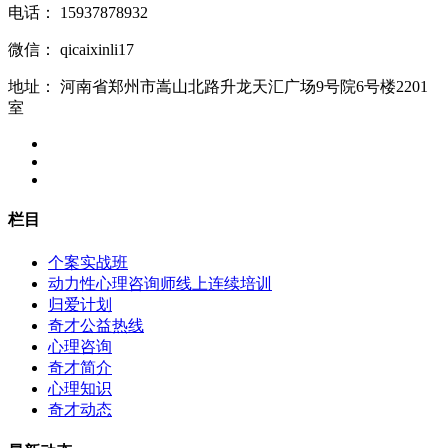
电话：
15937878932
微信：
qicaixinli17
地址：
河南省郑州市嵩山北路升龙天汇广场9号院6号楼2201
室
栏目
个案实战班
动力性心理咨询师线上连续培训
归爱计划
奇才公益热线
心理咨询
奇才简介
心理知识
奇才动态