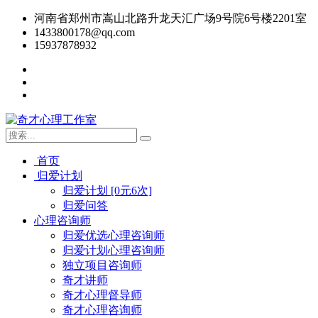
河南省郑州市嵩山北路升龙天汇广场9号院6号楼2201室
1433800178@qq.com
15937878932
首页
归爱计划
归爱计划 [0元6次]
归爱问答
心理咨询师
归爱优选心理咨询师
归爱计划心理咨询师
独立项目咨询师
奇才讲师
奇才心理督导师
奇才心理咨询师