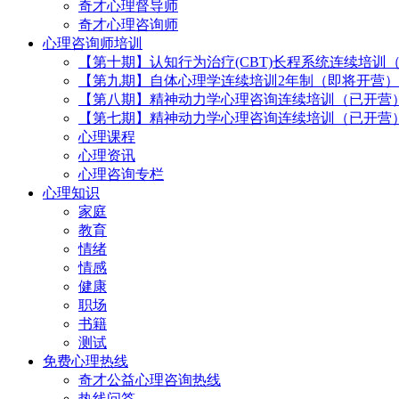
奇才心理督导师
奇才心理咨询师
心理咨询师培训
【第十期】认知行为治疗(CBT)长程系统连续培训
【第九期】自体心理学连续培训2年制（即将开营）
【第八期】精神动力学心理咨询连续培训（已开营
【第七期】精神动力学心理咨询连续培训（已开营
心理课程
心理资讯
心理咨询专栏
心理知识
家庭
教育
情绪
情感
健康
职场
书籍
测试
免费心理热线
奇才公益心理咨询热线
热线问答