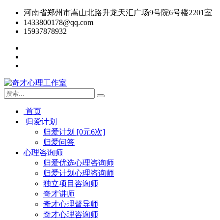
河南省郑州市嵩山北路升龙天汇广场9号院6号楼2201室
1433800178@qq.com
15937878932
首页
归爱计划
归爱计划 [0元6次]
归爱问答
心理咨询师
归爱优选心理咨询师
归爱计划心理咨询师
独立项目咨询师
奇才讲师
奇才心理督导师
奇才心理咨询师