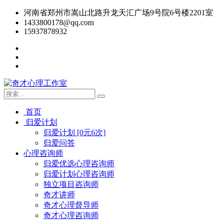
河南省郑州市嵩山北路升龙天汇广场9号院6号楼2201室
1433800178@qq.com
15937878932
首页
归爱计划
归爱计划 [0元6次]
归爱问答
心理咨询师
归爱优选心理咨询师
归爱计划心理咨询师
独立项目咨询师
奇才讲师
奇才心理督导师
奇才心理咨询师