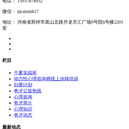
电话：
15937878932
微信：
qicaixinli17
地址：
河南省郑州市嵩山北路升龙天汇广场9号院6号楼2201
室
栏目
个案实战班
动力性心理咨询师线上连续培训
归爱计划
奇才公益热线
心理咨询
奇才简介
心理知识
奇才动态
最新动态