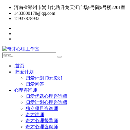
河南省郑州市嵩山北路升龙天汇广场9号院6号楼2201室
1433800178@qq.com
15937878932
首页
归爱计划
归爱计划 [0元6次]
归爱问答
心理咨询师
归爱优选心理咨询师
归爱计划心理咨询师
独立项目咨询师
奇才讲师
奇才心理督导师
奇才心理咨询师