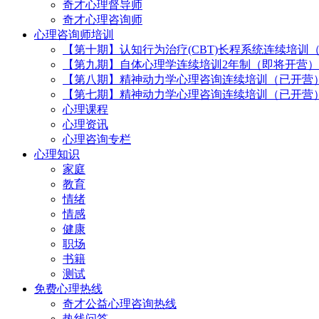
奇才心理督导师
奇才心理咨询师
心理咨询师培训
【第十期】认知行为治疗(CBT)长程系统连续培训
【第九期】自体心理学连续培训2年制（即将开营）
【第八期】精神动力学心理咨询连续培训（已开营
【第七期】精神动力学心理咨询连续培训（已开营
心理课程
心理资讯
心理咨询专栏
心理知识
家庭
教育
情绪
情感
健康
职场
书籍
测试
免费心理热线
奇才公益心理咨询热线
热线问答