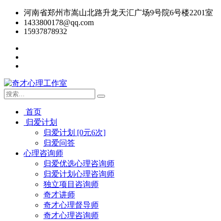
河南省郑州市嵩山北路升龙天汇广场9号院6号楼2201室
1433800178@qq.com
15937878932
首页
归爱计划
归爱计划 [0元6次]
归爱问答
心理咨询师
归爱优选心理咨询师
归爱计划心理咨询师
独立项目咨询师
奇才讲师
奇才心理督导师
奇才心理咨询师