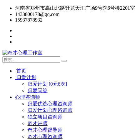
河南省郑州市嵩山北路升龙天汇广场9号院6号楼2201室
1433800178@qq.com
15937878932
首页
归爱计划
归爱计划 [0元6次]
归爱问答
心理咨询师
归爱优选心理咨询师
归爱计划心理咨询师
独立项目咨询师
奇才讲师
奇才心理督导师
奇才心理咨询师