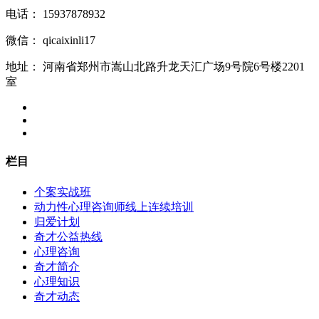
电话：
15937878932
微信：
qicaixinli17
地址：
河南省郑州市嵩山北路升龙天汇广场9号院6号楼2201
室
栏目
个案实战班
动力性心理咨询师线上连续培训
归爱计划
奇才公益热线
心理咨询
奇才简介
心理知识
奇才动态