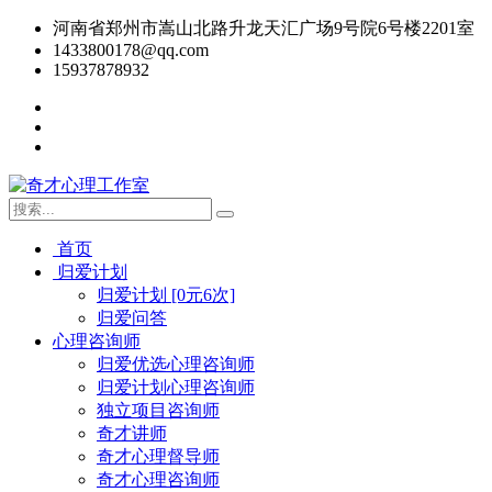
河南省郑州市嵩山北路升龙天汇广场9号院6号楼2201室
1433800178@qq.com
15937878932
首页
归爱计划
归爱计划 [0元6次]
归爱问答
心理咨询师
归爱优选心理咨询师
归爱计划心理咨询师
独立项目咨询师
奇才讲师
奇才心理督导师
奇才心理咨询师